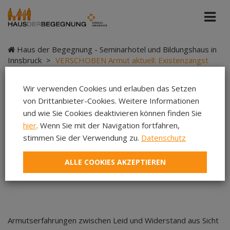
Haus der Begegnung - Seminarhotel und Bildungshaus in
Innsbruck
>
VERSCHOBEN Armut aktuell: Existenzangst
und Lebenskunst
Wir verwenden Cookies und erlauben das Setzen
von Drittanbieter-Cookies. Weitere Informationen
und wie Sie Cookies deaktivieren können finden Sie
VERSCHOBEN Armut
hier
. Wenn Sie mit der Navigation fortfahren,
stimmen Sie der Verwendung zu.
Datenschutz
aktuell: Existenzangst
ALLE COOKIES AKZEPTIEREN
und Lebenskunst
Armutserfahrungen zwischen Leid und Widerstand aus Sicht