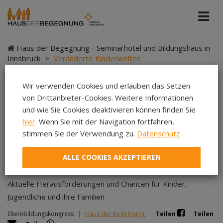
Haus der Begegnung - Seminarhotel und Bildungshaus in
Innsbruck
>
Veränderte Kinderwelten
Wir verwenden Cookies und erlauben das Setzen
von Drittanbieter-Cookies. Weitere Informationen
Veränderte
und wie Sie Cookies deaktivieren können finden Sie
hier
. Wenn Sie mit der Navigation fortfahren,
Kinderwelten
stimmen Sie der Verwendung zu.
Datenschutz
ALLE COOKIES AKZEPTIEREN
Aktuelle Herausforderungen und Chancen für Kinder,
Jugendliche und ihre Familien
Elternbildungskongress
|
Haus der Begegnung
|
Teilen
Teilen