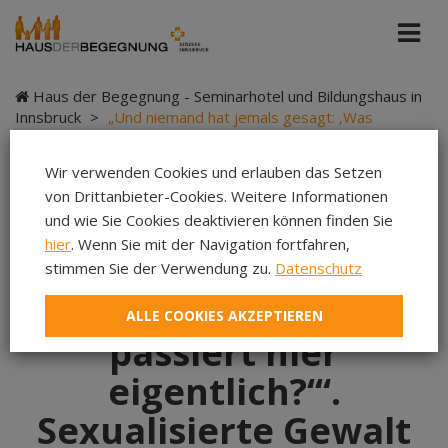
Haus der Begegnung - Seminarhotel und Bildungshaus in
Innsbruck
>
„Und niemand hat jemals gesagt: ‚Was
passiert hier eigentlich?‘“. Sexualisierte Gewalt und das
Schweigen darüber in Südtirol
Wir verwenden Cookies und erlauben das Setzen
von Drittanbieter-Cookies. Weitere Informationen
und wie Sie Cookies deaktivieren können finden Sie
hier
. Wenn Sie mit der Navigation fortfahren,
„Und niemand hat
stimmen Sie der Verwendung zu.
Datenschutz
jemals gesagt: ‚Was
ALLE COOKIES AKZEPTIEREN
passiert hier
eigentlich?‘“.
Sexualisierte Gewalt