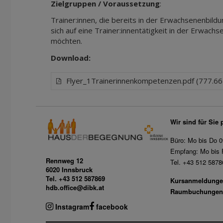
Zielgruppen / Voraussetzung
:
Trainer:innen, die bereits in der Erwachsenenbildu
sich auf eine Trainer:innentätigkeit in der Erwach
möchten.
Download:
Flyer_1Trainerinnenkompetenzen.pdf (777.6
Wir sind für Sie 
Büro: Mo bis Do 0
Empfang: Mo bis F
Rennweg 12
Tel. +43 512 5878
6020 Innsbruck
Tel. +43 512 587869
Kursanmeldunge
hdb.office@dibk.at
Raumbuchungen
Instagram
facebook