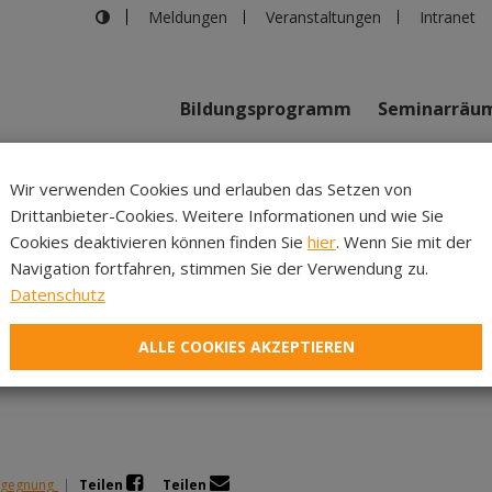
Meldungen
Veranstaltungen
Intranet
Bildungsprogramm
Seminarräu
shaus in Innsbruck
>
Trainer:innenkompetenzen: Planung und Au
Wir verwenden Cookies und erlauben das Setzen von
Drittanbieter-Cookies. Weitere Informationen und wie Sie
Inhalte
Verans
Cookies deaktivieren können finden Sie
hier
. Wenn Sie mit der
Navigation fortfahren, stimmen Sie der Verwendung zu.
nkompetenzen: Planung u
Datenschutz
ings in der Erwachsenenb
ALLE COOKIES AKZEPTIEREN
egegnung
|
Teilen
Teilen