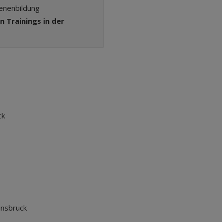
senenbildung
n Trainings in der
ck
nnsbruck