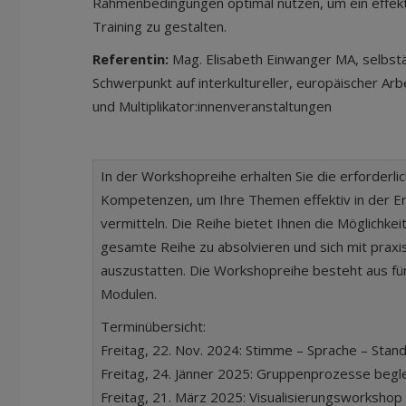
Rahmenbedingungen optimal nutzen, um ein effek
Training zu gestalten.
Referentin:
Mag. Elisabeth Einwanger MA, selbstä
Schwerpunkt auf interkultureller, europäischer Ar
und Multiplikator:innenveranstaltungen
In der Workshopreihe erhalten Sie die erforderl
Kompetenzen, um Ihre Themen effektiv in der E
vermitteln. Die Reihe bietet Ihnen die Möglichkei
gesamte Reihe zu absolvieren und sich mit pra
auszustatten. Die Workshopreihe besteht aus f
Modulen.
Terminübersicht:
Freitag, 22. Nov. 2024: Stimme – Sprache – Stan
Freitag, 24. Jänner 2025: Gruppenprozesse begl
Freitag, 21. März 2025: Visualisierungsworkshop