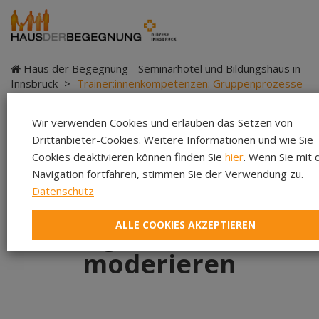
Haus der Begegnung - Seminarhotel und Bildungshaus in
Innsbruck
>
Trainer:innenkompetenzen: Gruppenprozesse
begleiten und moderieren
Wir verwenden Cookies und erlauben das Setzen von
Drittanbieter-Cookies. Weitere Informationen und wie Sie
Cookies deaktivieren können finden Sie
hier
. Wenn Sie mit 
Trainer:innenkompeten
Navigation fortfahren, stimmen Sie der Verwendung zu.
Datenschutz
Gruppenprozesse
ALLE COOKIES AKZEPTIEREN
begleiten und
moderieren