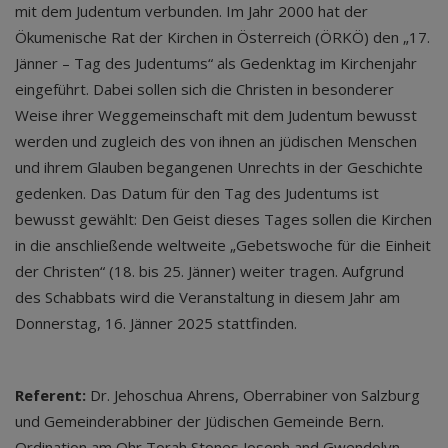
mit dem Judentum verbunden. Im Jahr 2000 hat der
Ökumenische Rat der Kirchen in Österreich (ÖRKÖ) den „17.
Jänner – Tag des Judentums“ als Gedenktag im Kirchenjahr
eingeführt. Dabei sollen sich die Christen in besonderer
Weise ihrer Weggemeinschaft mit dem Judentum bewusst
werden und zugleich des von ihnen an jüdischen Menschen
und ihrem Glauben begangenen Unrechts in der Geschichte
gedenken. Das Datum für den Tag des Judentums ist
bewusst gewählt: Den Geist dieses Tages sollen die Kirchen
in die anschließende weltweite „Gebetswoche für die Einheit
der Christen“ (18. bis 25. Jänner) weiter tragen. Aufgrund
des Schabbats wird die Veranstaltung in diesem Jahr am
Donnerstag, 16. Jänner 2025 stattfinden.
Referent:
Dr. Jehoschua Ahrens, Oberrabiner von Salzburg
und Gemeinderabbiner der Jüdischen Gemeinde Bern.
Ordination am Ohr Torah Stones Joseph and Gwendolyn