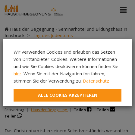
Haus der Begegnung - Seminarhotel und Bildungshaus in
Innsbruck
>
Tag des Judentums
Wir verwenden Cookies und erlauben das Setzen
von Drittanbieter-Cookies. Weitere Informationen
Tag des Judentums
und wie Sie Cookies deaktivieren können finden Sie
hier
. Wenn Sie mit der Navigation fortfahren,
stimmen Sie der Verwendung zu.
Datenschutz
ALLE COOKIES AKZEPTIEREN
Jesus aus jüdischer Perspektive
Festvortrag
|
Haus der Begegnung
|
Teilen
Teilen
Teilen
Das Christentum ist in seinem Selbstverständnis wesentlich