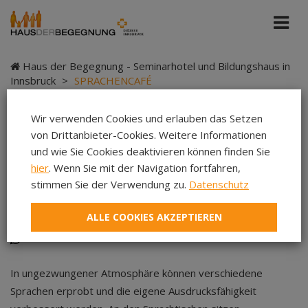
Haus der Begegnung - Seminarhotel und Bildungshaus in
Innsbruck
>
SPRACHENCAFÉ
Wir verwenden Cookies und erlauben das Setzen
von Drittanbieter-Cookies. Weitere Informationen
SPRACHENCAFÉ
und wie Sie Cookies deaktivieren können finden Sie
hier
. Wenn Sie mit der Navigation fortfahren,
stimmen Sie der Verwendung zu.
Datenschutz
ALLE COOKIES AKZEPTIEREN
Gespräch
|
Haus der Begegnung
|
Teilen
Teilen
Teilen
In ungezwungener Atmosphäre können verschiedene
Sprachen erprobt und die eigene Ausdrucksfähigkeit