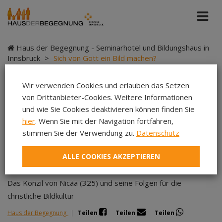
Haus der Begegnung - Seminarhotel und Bildungshaus in
Innsbruck
>
Sich von Gott ein Bild machen?
Wir verwenden Cookies und erlauben das Setzen
von Drittanbieter-Cookies. Weitere Informationen
Sich von Gott ein Bild
und wie Sie Cookies deaktivieren können finden Sie
hier
. Wenn Sie mit der Navigation fortfahren,
machen?
stimmen Sie der Verwendung zu.
Datenschutz
ALLE COOKIES AKZEPTIEREN
Das Konzil von Nicäa (325) und seine Folgen für die
christliche Bildkultur
Haus der Begegnung
|
Teilen
Teilen
Teilen