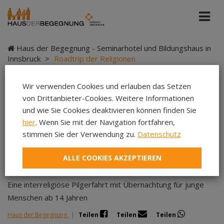
Haus der Begegnung - Seminarhotel und Bildungshaus in
Innsbruck
>
Roadtrip der Religionen
Wir verwenden Cookies und erlauben das Setzen
von Drittanbieter-Cookies. Weitere Informationen
Roadtrip der
und wie Sie Cookies deaktivieren können finden Sie
hier
. Wenn Sie mit der Navigation fortfahren,
Religionen
stimmen Sie der Verwendung zu.
Datenschutz
ALLE COOKIES AKZEPTIEREN
Eine interreligiöse Pilgerfahrt mit Übernachtung für junge
Menschen ab 14 Jahren
Haus der Begegnung
|
Teilen
Teilen
Teilen