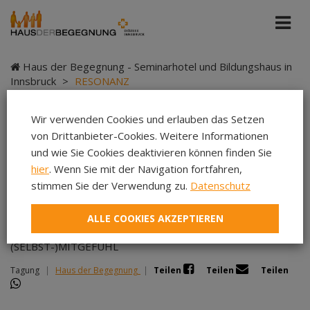
Haus der Begegnung - Seminarhotel und Bildungshaus in
Innsbruck
>
RESONANZ
Wir verwenden Cookies und erlauben das Setzen
von Drittanbieter-Cookies. Weitere Informationen
RESONANZ
und wie Sie Cookies deaktivieren können finden Sie
hier
. Wenn Sie mit der Navigation fortfahren,
stimmen Sie der Verwendung zu.
Datenschutz
ALLE COOKIES AKZEPTIEREN
IN BEZIEHUNG MIT ACHTSAMKEIT UND
(SELBST-)MITGEFÜHL
Tagung
|
Haus der Begegnung
|
Teilen
Teilen
Teilen