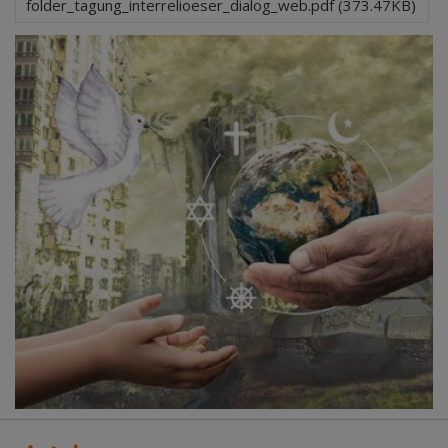
folder_tagung_interrelioeser_dialog_web.pdf (373.47KB)