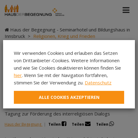
Haus der Begegnung - Seminarhotel und Bildungshaus in
Innsbruck
>
Religionen, Krieg und Frieden
Wir verwenden Cookies und erlauben das Setzen
von Drittanbieter-Cookies. Weitere Informationen
Religionen, Krieg und
und wie Sie Cookies deaktivieren können finden Sie
hier
. Wenn Sie mit der Navigation fortfahren,
Frieden
stimmen Sie der Verwendung zu.
Datenschutz
ALLE COOKIES AKZEPTIEREN
Tagung zur Förderung des interreligiösen Dialogs
Haus der Begegnung
|
Teilen
Teilen
Teilen