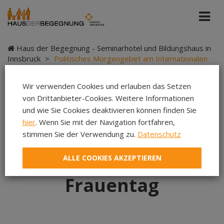
Haus der Begegnung - Seminarhotel und Bildungshaus in
Innsbruck
>
Politisches Morgengebet am Internationalen
Frauentag
Wir verwenden Cookies und erlauben das Setzen
von Drittanbieter-Cookies. Weitere Informationen
und wie Sie Cookies deaktivieren können finden Sie
Politisches
hier
. Wenn Sie mit der Navigation fortfahren,
stimmen Sie der Verwendung zu.
Datenschutz
Morgengebet am
ALLE COOKIES AKZEPTIEREN
Internationalen
Frauentag