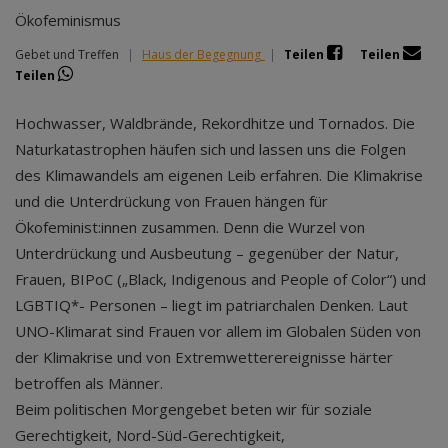
Ökofeminismus
Gebet und Treffen
|
Haus der Begegnung
|
Teilen
Teilen
Teilen
Hochwasser, Waldbrände, Rekordhitze und Tornados. Die
Naturkatastrophen häufen sich und lassen uns die Folgen
des Klimawandels am eigenen Leib erfahren. Die Klimakrise
und die Unterdrückung von Frauen hängen für
Ökofeminist:innen zusammen. Denn die Wurzel von
Unterdrückung und Ausbeutung – gegenüber der Natur,
Frauen, BIPoC („Black, Indigenous and People of Color“) und
LGBTIQ*- Personen – liegt im patriarchalen Denken. Laut
UNO-Klimarat sind Frauen vor allem im Globalen Süden von
der Klimakrise und von Extremwetterereignisse härter
betroffen als Männer.
Beim politischen Morgengebet beten wir für soziale
Gerechtigkeit, Nord-Süd-Gerechtigkeit,