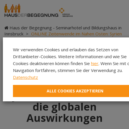
Haus der Begegnung - Seminarhotel und Bildungshaus in
Innsbruck
>
ONLINE Zeitenwende im Nahen Osten: Syrien
nach Assad und die globalen Auswirkungen
Wir verwenden Cookies und erlauben das Setzen von
Drittanbieter-Cookies. Weitere Informationen und wie Sie
Cookies deaktivieren können finden Sie
hier
. Wenn Sie mit 
ONLINE Zeitenwende
Navigation fortfahren, stimmen Sie der Verwendung zu.
Datenschutz
im Nahen Osten:
ALLE COOKIES AKZEPTIEREN
Syrien nach Assad und
die globalen
Auswirkungen