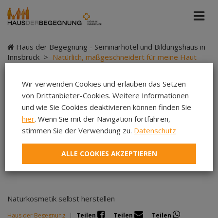
Haus der Begegnung - Seminarhotel und Bildungshaus in
Innsbruck
>
Natürlich, maßgeschneidert für meine Haut
Wir verwenden Cookies und erlauben das Setzen
von Drittanbieter-Cookies. Weitere Informationen
Natürlich,
und wie Sie Cookies deaktivieren können finden Sie
hier
. Wenn Sie mit der Navigation fortfahren,
maßgeschneidert für
stimmen Sie der Verwendung zu.
Datenschutz
meine Haut
ALLE COOKIES AKZEPTIEREN
Naturkosmetik selbst herstellen
Haus der Begegnung
|
Teilen
Teilen
Teilen