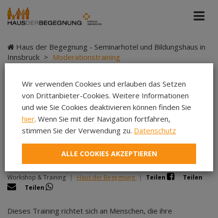
Haus der Begegnung - Seminarhotel und Bildungshaus in
Innsbruck
>
Moderationstraining
Wir verwenden Cookies und erlauben das Setzen
von Drittanbieter-Cookies. Weitere Informationen
Moderationstraining
und wie Sie Cookies deaktivieren können finden Sie
hier
. Wenn Sie mit der Navigation fortfahren,
stimmen Sie der Verwendung zu.
Datenschutz
ALLE COOKIES AKZEPTIEREN
Moderieren mit Wirkung – im Betrieb und vor Publikum
Workshop & Training
|
Haus der Begegnung
|
Teilen
Teilen
Teilen
Dieses Training richtet sich an Menschen, die ihre