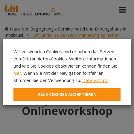
Haus der Begegnung - Seminarhotel und Bildungshaus in
Innsbruck
>
Mit Kindern über Diskriminierung sprechen -
Onlineworkshop
Wir verwenden Cookies und erlauben das Setzen
von Drittanbieter-Cookies. Weitere Informationen
und wie Sie Cookies deaktivieren können finden Sie
Mit Kindern über
hier
. Wenn Sie mit der Navigation fortfahren,
stimmen Sie der Verwendung zu.
Datenschutz
Diskriminierung
ALLE COOKIES AKZEPTIEREN
sprechen -
Onlineworkshop