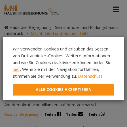
Haus der Begegnung - Seminarhotel und Bildungshaus in
Innsbruck
>
Macht, Geld und Kirchen Teil II
Wir verwenden Cookies und erlauben das Setzen
von Drittanbieter-Cookies. Weitere Informationen
Macht, Geld und
und wie Sie Cookies deaktivieren können finden Sie
hier
. Wenn Sie mit der Navigation fortfahren,
Kirchen Teil II
stimmen Sie der Verwendung zu.
Datenschutz
ALLE COOKIES AKZEPTIEREN
Antidemokratische Allianzen auf dem Vormarsch
Haus der Begegnung
|
Teilen
Teilen
Teilen