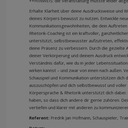
++HINWEIS: die Veranstaltung musste leider ab
Erhalte Klarheit über deine Ausdrucksweise und Wi
deines Körpers bewusst zu nutzen. Entwickle neu
Kommunikationsgewohnheiten, die dein Auftreten
Rhetorik-Coaching ist ein kraftvoller, ganzheitlich
unterstützt, selbstbewusster aufzutreten, effekt
deine Präsenz zu verbessern. Durch die gezielte 
deiner Verkörperung und deinem Ausdruck entwicke
Verständnis dafür, wie du in jeder Lebenssituati
wirken kannst – und zwar von innen nach außen. 
Schauspiel und Kommunikation unterstützen dich d
auszuschöpfen und dich selbstbewusst und voller L
Körpersprache & Rhetorik unterstützt dich dabei: 
haben, so dass dich andere dir gerne zuhören. D
vertiefen und klarer mit anderen zu kommunizieren
Referent:
Fredrik Jan Hofmann, Schauspieler, Tra