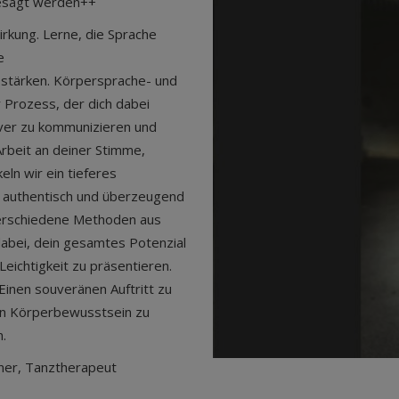
gesagt werden++
rkung. Lerne, die Sprache
e
 stärken. Körpersprache- und
er Prozess, der dich dabei
iver zu kommunizieren und
Arbeit an deiner Stimme,
ln wir ein tieferes
on authentisch und überzeugend
Verschiedene Methoden aus
abei, dein gesamtes Potenzial
eichtigkeit zu präsentieren.
Einen souveränen Auftritt zu
ein Körperbewusstsein zu
.
iner, Tanztherapeut