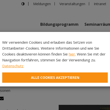
Meldungen
Veranstaltungen
Intranet
Bildungsprogramm
Seminarräu
shaus in Innsbruck
>
Körpersprache und Rhetorik
Wir verwenden Cookies und erlauben das Setzen von
Drittanbieter-Cookies. Weitere Informationen und wie Sie
Inhalte
Verans
Cookies deaktivieren können finden Sie
hier
. Wenn Sie mit der
Navigation fortfahren, stimmen Sie der Verwendung zu.
örpersprache und Rhetor
Datenschutz
ALLE COOKIES AKZEPTIEREN
rsonen