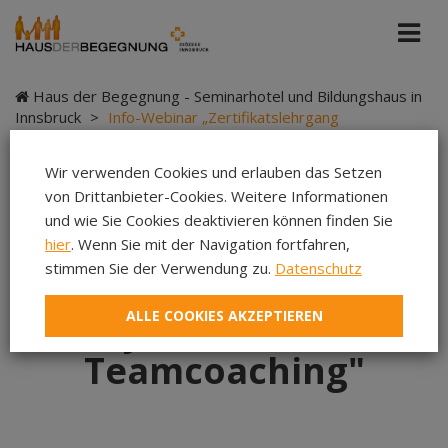
Haus der Begegnung - Seminarhotel und Bildungshaus in
Innsbruck
>
Info-Webinar „Zertifikatslehrgang
Systemisches Teamcoaching"
Wir verwenden Cookies und erlauben das Setzen
von Drittanbieter-Cookies. Weitere Informationen
und wie Sie Cookies deaktivieren können finden Sie
Info-Webinar
hier
. Wenn Sie mit der Navigation fortfahren,
stimmen Sie der Verwendung zu.
Datenschutz
„Zertifikatslehrgang
ALLE COOKIES AKZEPTIEREN
Systemisches
Teamcoaching"