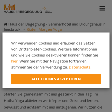
Haus der Begegnung - Seminarhotel und Bildungshaus in
Innsbruck
>
Guten Morgen Yoga
Wir verwenden Cookies und erlauben das Setzen
von Drittanbieter-Cookies. Weitere Informationen
Guten Morgen Yoga
und wie Sie Cookies deaktivieren können finden Sie
hier
. Wenn Sie mit der Navigation fortfahren,
stimmen Sie der Verwendung zu.
Datenschutz
ALLE COOKIES AKZEPTIEREN
Haus der Begegnung
|
Teilen
Teilen
Teilen
Starten Sie gemeinsam mit uns gestärkt in den Tag. Im
Hatha Yoga aktivieren wir Körper und Geist und lernen,
bewusst und achtsam mit uns umzugehen. Wir nutzen die