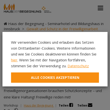
Haus der Begegnung - Seminarhotel und Bildungshaus in
Innsbruck
>
Gewalt und Schutz in der Freiwilligenarbeit
Wir verwenden Cookies und erlauben das Setzen
von Drittanbieter-Cookies. Weitere Informationen
Gewalt und Schutz in
und wie Sie Cookies deaktivieren können finden Sie
hier
. Wenn Sie mit der Navigation fortfahren,
der Freiwilligenarbeit
stimmen Sie der Verwendung zu.
Datenschutz
ALLE COOKIES AKZEPTIEREN
Freiwilligenorganisationen brauchen Schutzkonzepte – und
eine klare Haltung! Freiwillige reden mit!
Workshop
|
Haus der Begegnung
|
Teilen
Teilen