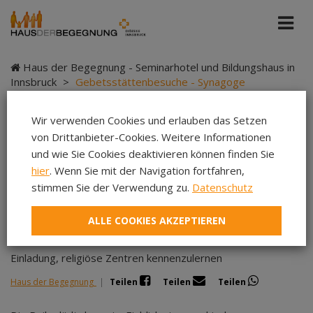
Haus der Begegnung - Seminarhotel und Bildungshaus in
Innsbruck
>
Gebetsstättenbesuche - Synagoge
Wir verwenden Cookies und erlauben das Setzen
von Drittanbieter-Cookies. Weitere Informationen
Gebetsstättenbesuche
und wie Sie Cookies deaktivieren können finden Sie
hier
. Wenn Sie mit der Navigation fortfahren,
- Synagoge
stimmen Sie der Verwendung zu.
Datenschutz
ALLE COOKIES AKZEPTIEREN
Einladung, religiöse Zentren kennenzulernen
Haus der Begegnung
|
Teilen
Teilen
Teilen