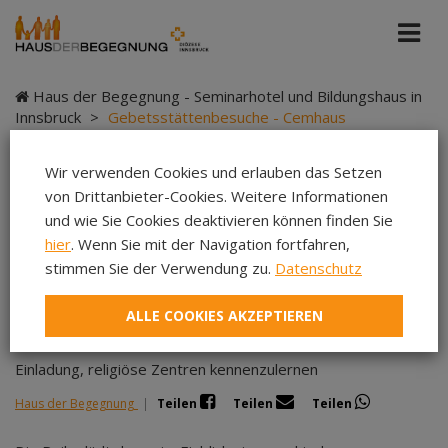
Haus der Begegnung - Seminarhotel und Bildungshaus in
Innsbruck
>
Gebetsstättenbesuche - Cemhaus
Wir verwenden Cookies und erlauben das Setzen
von Drittanbieter-Cookies. Weitere Informationen
Gebetsstättenbesuche
und wie Sie Cookies deaktivieren können finden Sie
hier
. Wenn Sie mit der Navigation fortfahren,
- Cemhaus
stimmen Sie der Verwendung zu.
Datenschutz
ALLE COOKIES AKZEPTIEREN
Einladung, religiöse Zentren kennenzulernen
Haus der Begegnung
|
Teilen
Teilen
Teilen