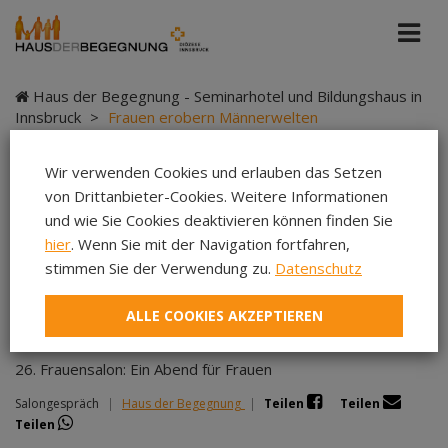
Haus der Begegnung - Seminarhotel und Bildungshaus in
Innsbruck
>
Frauen erobern Männerwelten
Wir verwenden Cookies und erlauben das Setzen
von Drittanbieter-Cookies. Weitere Informationen
Frauen erobern
und wie Sie Cookies deaktivieren können finden Sie
hier
. Wenn Sie mit der Navigation fortfahren,
Männerwelten
stimmen Sie der Verwendung zu.
Datenschutz
ALLE COOKIES AKZEPTIEREN
26. Frauensalon: Ein Abend für Frauen
Salongespräch
|
Haus der Begegnung
|
Teilen
Teilen
Teilen