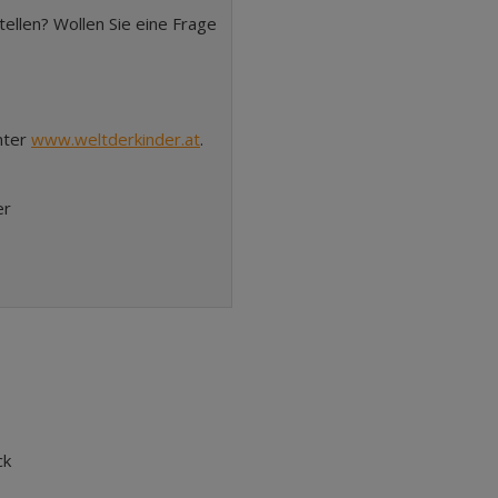
tellen? Wollen Sie eine Frage
nter
www.weltderkinder.at
.
er
ck