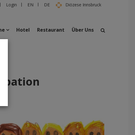
EN
DE
Login
Diözese Innsbruck
me
Hotel
Restaurant
Über Uns
suchen
taltungen
Personen
ipation