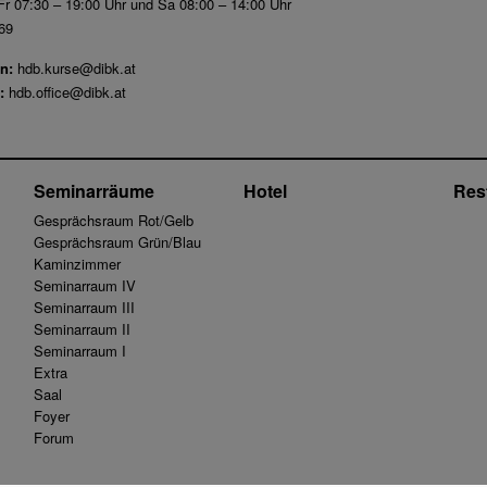
r 07:30 – 19:00 Uhr und Sa 08:00 – 14:00 Uhr
69
n:
hdb.kurse@dibk.at
:
hdb.office@dibk.at
Seminarräume
Hotel
Res
Gesprächsraum Rot/Gelb
Gesprächsraum Grün/Blau
Kaminzimmer
Seminarraum IV
Seminarraum III
Seminarraum II
Seminarraum I
Extra
Saal
Foyer
Forum