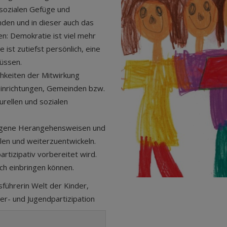
m sozialen Gefüge und
nden und in dieser auch das
en: Demokratie ist viel mehr
 ist zutiefst persönlich, eine
üssen.
hkeiten der Mitwirkung
einrichtungen, Gemeinden bzw.
turellen und sozialen
 eigene Herangehensweisen und
en und weiterzuentwickeln.
rtizipativ vorbereitet wird.
ich einbringen können.
führerin Welt der Kinder,
r- und Jugendpartizipation