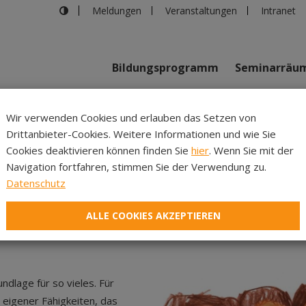
Meldungen
Veranstaltungen
Intranet
Bildungsprogramm
Seminarräu
shaus in Innsbruck
>
Forum Kinder- und Jugendpartizipation
Wir verwenden Cookies und erlauben das Setzen von
Drittanbieter-Cookies. Weitere Informationen und wie Sie
Inhalte
Verans
Cookies deaktivieren können finden Sie
hier
. Wenn Sie mit der
Navigation fortfahren, stimmen Sie der Verwendung zu.
Kinder- und Jugendpartiz
Datenschutz
ALLE COOKIES AKZEPTIEREN
ndlage für so vieles. Für
 eigener Fähigkeiten, das