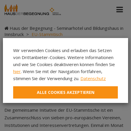
Haus der Begegnung - Seminarhotel und Bildungshaus in
Innsbruck
>
EU-Stammtisch
Wir verwenden Cookies und erlauben das Setzen
von Drittanbieter-Cookies. Weitere Informationen
EU-Stammtisch
und wie Sie Cookies deaktivieren können finden Sie
hier
. Wenn Sie mit der Navigation fortfahren,
stimmen Sie der Verwendung zu.
Datenschutz
ALLE COOKIES AKZEPTIEREN
Haus der Begegnung
|
Teilen
Teilen
Teilen
Die gemeinsame Initiative der EU-Stammtische ist ein
Zusammenschluss von sieben pro-europäischen Vereinen,
Institutionen und Interessenvertretungen. Einmal im Monat