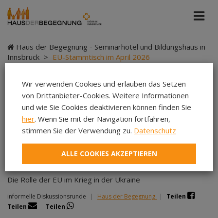
Haus der Begegnung - Seminarhotel und Bildungshaus in
Innsbruck
>
EU-Stammtisch im April 2026
Wir verwenden Cookies und erlauben das Setzen
von Drittanbieter-Cookies. Weitere Informationen
EU-Stammtisch im
und wie Sie Cookies deaktivieren können finden Sie
hier
. Wenn Sie mit der Navigation fortfahren,
April 2026
stimmen Sie der Verwendung zu.
Datenschutz
ALLE COOKIES AKZEPTIEREN
Die Rolle der EU im Krieg in der Ukraine
informelle Diskussionsrunde
|
Haus der Begegnung
|
Teilen
Teilen
Teilen