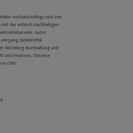
thiker und beschäftigt sich seit
h mit der ethisch-nachhaltigen
rnehmensberater, Autor
 Lehrgang Geld&Ethik.
der Abteilung Buchhaltung und
aft und Finanzen, Diözese
von CRIC
ck