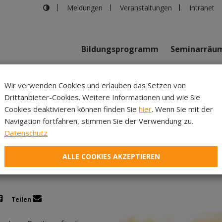
Meldungen
Veranstaltungen
Intranet
Bildungsprogramm
Seminarräu
shaus in Innsbruck
>
Ethisch Geld anlegen – sozial und ökologis
Wir verwenden Cookies und erlauben das Setzen von
Drittanbieter-Cookies. Weitere Informationen und wie Sie
Inhalte
Verans
Cookies deaktivieren können finden Sie
hier
. Wenn Sie mit der
Navigation fortfahren, stimmen Sie der Verwendung zu.
legen – sozial und ökolog
Datenschutz
ALLE COOKIES AKZEPTIEREN
Teilen