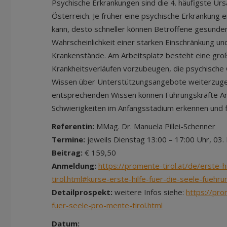
Psychische Erkrankungen sind die 4. häufigste Ur
Österreich. Je früher eine psychische Erkrankung
kann, desto schneller können Betroffene gesunden
Wahrscheinlichkeit einer starken Einschränkung u
Krankenstände. Am Arbeitsplatz besteht eine gro
Krankheitsverläufen vorzubeugen, die psychische
Wissen über Unterstützungsangebote weiterzug
entsprechenden Wissen können Führungskräfte An
Schwierigkeiten im Anfangsstadium erkennen und fr
Referentin:
MMag. Dr. Manuela Pillei-Schenner
Termine:
jeweils Dienstag 13:00 – 17:00 Uhr, 03
Beitrag:
€ 159,50
Anmeldung:
https://promente-tirol.at/de/erste-
tirol.html#kurse-erste-hilfe-fuer-die-seele-fueh
Detailprospekt:
weitere Infos siehe:
https://pro
fuer-seele-pro-mente-tirol.html
Datum: