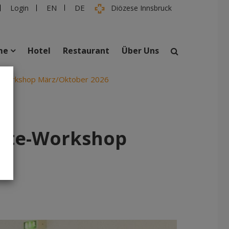
EN
DE
Login
Diözese Innsbruck
me
Hotel
Restaurant
Über Uns
fte-Workshop März/Oktober 2026
suchen
taltungen
Personen
räfte-Workshop