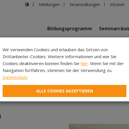
Meldungen
Veranstaltungen
Intranet
Bildungsprogramm
Seminarräu
shaus in Innsbruck
>
Erste Hilfe für die Seele – Führungskrä
Wir verwenden Cookies und erlauben das Setzen von
Drittanbieter-Cookies. Weitere Informationen und wie Sie
Inhalte
Verans
Cookies deaktivieren können finden Sie
hier
. Wenn Sie mit der
Navigation fortfahren, stimmen Sie der Verwendung zu.
ür die Seele – Führungsk
Datenschutz
März/Oktober 2026
ALLE COOKIES AKZEPTIEREN