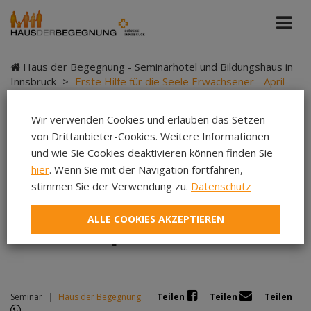
Haus der Begegnung - Seminarhotel und Bildungshaus in
Innsbruck
>
Erste Hilfe für die Seele Erwachsener - April
2026
Wir verwenden Cookies und erlauben das Setzen
von Drittanbieter-Cookies. Weitere Informationen
und wie Sie Cookies deaktivieren können finden Sie
Erste Hilfe für die
hier
. Wenn Sie mit der Navigation fortfahren,
stimmen Sie der Verwendung zu.
Datenschutz
Seele Erwachsener -
ALLE COOKIES AKZEPTIEREN
April 2026
Seminar
|
Haus der Begegnung
|
Teilen
Teilen
Teilen