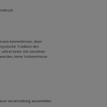
nnsbruck
spraxis kennenlernen, üben
 mystische Tradition des
 Lehrer:innen. Die einzelnen
werden, keine Vorkenntnisse
 diese Veranstaltung anzumelden