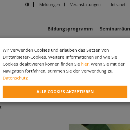
Meldungen
Veranstaltungen
Intranet
Bildungsprogramm
Seminarräu
shaus in Innsbruck
>
Eintauchen in erfrischende Stille 3
Wir verwenden Cookies und erlauben das Setzen von
Drittanbieter-Cookies. Weitere Informationen und wie Sie
Inhalte
Verans
Cookies deaktivieren können finden Sie
hier
. Wenn Sie mit der
Navigation fortfahren, stimmen Sie der Verwendung zu.
auchen in erfrischende Sti
Datenschutz
ALLE COOKIES AKZEPTIEREN
t