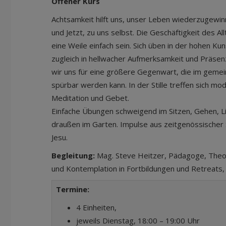
Offener Kurs
Achtsamkeit hilft uns, unser Leben wiederzugewi
und Jetzt, zu uns selbst. Die Geschäftigkeit des Al
eine Weile einfach sein. Sich üben in der hohen Ku
zugleich in hellwacher Aufmerksamkeit und Präsen
wir uns für eine größere Gegenwart, die im gem
spürbar werden kann. In der Stille treffen sich m
Meditation und Gebet.
Einfache Übungen schweigend im Sitzen, Gehen, L
draußen im Garten. Impulse aus zeitgenössischer S
Jesu.
Begleitung:
Mag. Steve Heitzer, Pädagoge, Theol
und Kontemplation in Fortbildungen und Retreats
Termine:
4 Einheiten,
jeweils Dienstag, 18:00 – 19:00 Uhr