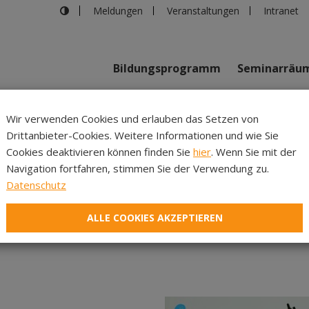
Meldungen
Veranstaltungen
Intranet
Bildungsprogramm
Seminarräu
shaus in Innsbruck
>
Dialog statt Kollision – Jugendliche Anlieg
Wir verwenden Cookies und erlauben das Setzen von
Drittanbieter-Cookies. Weitere Informationen und wie Sie
Inhalte
Verans
Cookies deaktivieren können finden Sie
hier
. Wenn Sie mit der
Navigation fortfahren, stimmen Sie der Verwendung zu.
ision – Jugendliche Anli
Datenschutz
Schreiben wirkt!
ALLE COOKIES AKZEPTIEREN