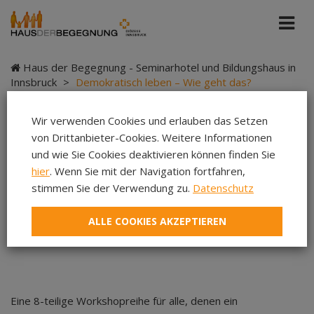
Haus der Begegnung - Seminarhotel und Bildungshaus in
Innsbruck
>
Demokratisch leben – Wie geht das?
Frauenrechte
Wir verwenden Cookies und erlauben das Setzen
von Drittanbieter-Cookies. Weitere Informationen
und wie Sie Cookies deaktivieren können finden Sie
Demokratisch leben –
hier
. Wenn Sie mit der Navigation fortfahren,
stimmen Sie der Verwendung zu.
Datenschutz
Wie geht das?
ALLE COOKIES AKZEPTIEREN
Frauenrechte
Eine 8-teilige Workshopreihe für alle, denen ein