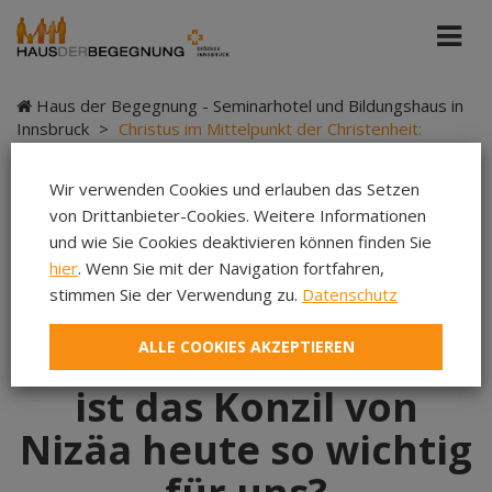
Haus der Begegnung - Seminarhotel und Bildungshaus in
Innsbruck
>
Christus im Mittelpunkt der Christenheit:
Warum ist das Konzil von Nizäa heute so wichtig für uns?
Wir verwenden Cookies und erlauben das Setzen
von Drittanbieter-Cookies. Weitere Informationen
und wie Sie Cookies deaktivieren können finden Sie
Christus im
hier
. Wenn Sie mit der Navigation fortfahren,
stimmen Sie der Verwendung zu.
Datenschutz
Mittelpunkt der
ALLE COOKIES AKZEPTIEREN
Christenheit: Warum
ist das Konzil von
Nizäa heute so wichtig