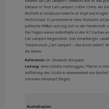
Kennen Sie Carl Lampert? Vielleicht war er das p
Diktatur in Tirol: Carl Lampert (1894-1944). Als St
Bischofs in Innsbruck riskierte er Kopf und Kragen 
Rechtsstaat. Er protestierte ohne Rücksicht auf p
politische Willkür und zog sich so die Feindschaft 
Die Folgen waren Aufenthalte in den KZ Dachau 
Carl Lampert hingerichtet. Das Vorarlberger Lande
Theaterstück „Carl Lampert – das erste Gebet“ de
die Bühne.
Referentin:
Dr. Elisabeth Arroyabe
Leitung:
Anno Schulte-Herbrüggen, Pfarrer in Inns
Aufführung des Stücks in Anwesenheit von Bischof
Hermann Weiskopf (Regie)
Bushalteplan: