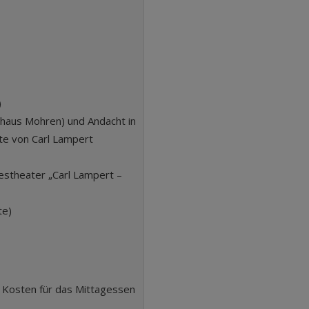
)
thaus Mohren) und Andacht in
te von Carl Lampert
estheater „Carl Lampert –
te)
d Kosten für das Mittagessen