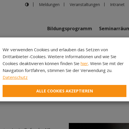
Meldungen
Veranstaltungen
Intranet
Bildungsprogramm
Seminarräu
shaus in Innsbruck
>
„Carl Lampert – das erste Gebet“
Wir verwenden Cookies und erlauben das Setzen von
Drittanbieter-Cookies. Weitere Informationen und wie Sie
Inhalte
Verans
Cookies deaktivieren können finden Sie
hier
. Wenn Sie mit der
Navigation fortfahren, stimmen Sie der Verwendung zu.
rl Lampert – das erste Ge
Datenschutz
ALLE COOKIES AKZEPTIEREN