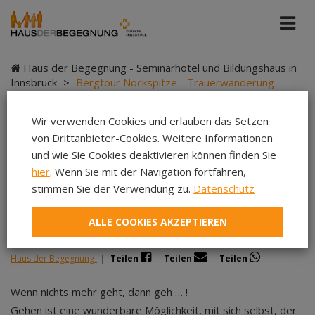
Haus der Begegnung - Seminarhotel und Bildungshaus in
Innsbruck
>
Bergtour Nockspitze - Trauerwanderung
Wir verwenden Cookies und erlauben das Setzen
von Drittanbieter-Cookies. Weitere Informationen
Bergtour Nockspitze -
und wie Sie Cookies deaktivieren können finden Sie
hier
. Wenn Sie mit der Navigation fortfahren,
Trauerwanderung
stimmen Sie der Verwendung zu.
Datenschutz
ALLE COOKIES AKZEPTIEREN
Haus der Begegnung
|
Teilen
Teilen
Teilen
Wenn nichts mehr geht, dann geh … !
Gehen ist eine wunderbare Möglichkeit, mit sich selbst, der