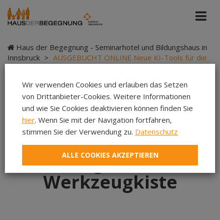
Haus der Begegnung - Seminarhotel und Bildungshaus in
Innsbruck
>
AUSGEBUCHT ONLINE Neue KI-Tools für die
digitale Werkzeugkiste
Wir verwenden Cookies und erlauben das Setzen
von Drittanbieter-Cookies. Weitere Informationen
und wie Sie Cookies deaktivieren können finden Sie
AUSGEBUCHT ONLINE
hier
. Wenn Sie mit der Navigation fortfahren,
stimmen Sie der Verwendung zu.
Datenschutz
Neue KI-Tools für die
ALLE COOKIES AKZEPTIEREN
digitale
Werkzeugkiste