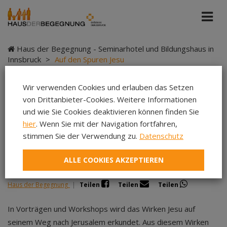
Haus der Begegnung - Seminarhotel und Bildungshaus in
Innsbruck
>
Auf den Spuren Jesu
Wir verwenden Cookies und erlauben das Setzen
von Drittanbieter-Cookies. Weitere Informationen
Auf den Spuren Jesu
und wie Sie Cookies deaktivieren können finden Sie
hier
. Wenn Sie mit der Navigation fortfahren,
stimmen Sie der Verwendung zu.
Datenschutz
ALLE COOKIES AKZEPTIEREN
Bibeltag als Pastoraltag
Haus der Begegnung
|
Teilen
Teilen
Teilen
In Vorträgen und Workshops wird das Wirken Jesu auf
seinem Weg nach Jerusalem erkundet. Aus diesem Wirken