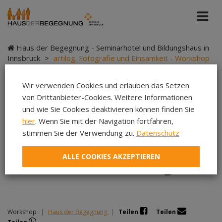
Haus der Begegnung - Seminarhotel und Bildungshaus in
Innsbruck
>
artilog. Fotografie und Einsamkeit - Workshop
1 mit Evi Leuchtgelb
Wir verwenden Cookies und erlauben das Setzen
von Drittanbieter-Cookies. Weitere Informationen
und wie Sie Cookies deaktivieren können finden Sie
artilog. Fotografie und
hier
. Wenn Sie mit der Navigation fortfahren,
stimmen Sie der Verwendung zu.
Datenschutz
Einsamkeit - Workshop
ALLE COOKIES AKZEPTIEREN
1 mit Evi Leuchtgelb
Workshop
|
Haus der Begegnung
|
Teilen
Teilen