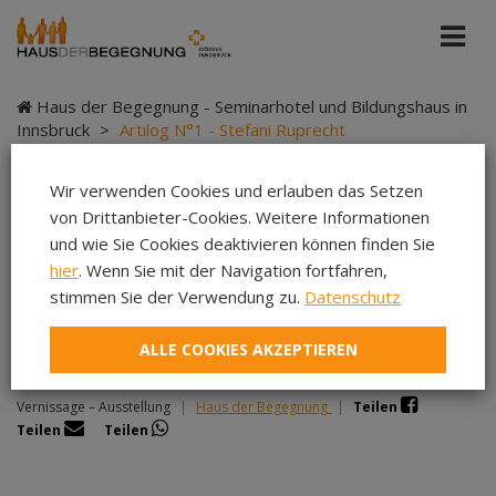
Haus der Begegnung - Seminarhotel und Bildungshaus in
Innsbruck
>
Artilog N°1 - Stefani Ruprecht
Wir verwenden Cookies und erlauben das Setzen
von Drittanbieter-Cookies. Weitere Informationen
Artilog N°1 - Stefani
und wie Sie Cookies deaktivieren können finden Sie
hier
. Wenn Sie mit der Navigation fortfahren,
Ruprecht
stimmen Sie der Verwendung zu.
Datenschutz
ALLE COOKIES AKZEPTIEREN
Vernissage – Ausstellung
|
Haus der Begegnung
|
Teilen
Teilen
Teilen