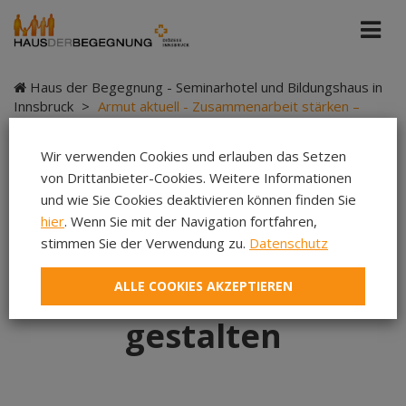
Haus der Begegnung - Seminarhotel und Bildungshaus in
Innsbruck
>
Armut aktuell - Zusammenarbeit stärken –
Zukunft gestalten
Wir verwenden Cookies und erlauben das Setzen
von Drittanbieter-Cookies. Weitere Informationen
und wie Sie Cookies deaktivieren können finden Sie
Armut aktuell -
hier
. Wenn Sie mit der Navigation fortfahren,
stimmen Sie der Verwendung zu.
Datenschutz
Zusammenarbeit
ALLE COOKIES AKZEPTIEREN
stärken – Zukunft
gestalten