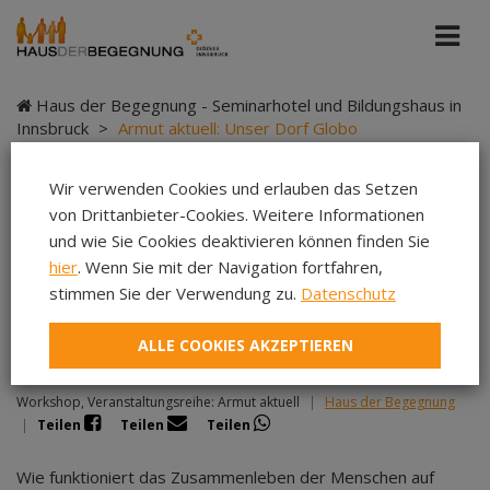
Haus der Begegnung - Seminarhotel und Bildungshaus in
Innsbruck
>
Armut aktuell: Unser Dorf Globo
Wir verwenden Cookies und erlauben das Setzen
von Drittanbieter-Cookies. Weitere Informationen
Armut aktuell: Unser
und wie Sie Cookies deaktivieren können finden Sie
hier
. Wenn Sie mit der Navigation fortfahren,
Dorf Globo
stimmen Sie der Verwendung zu.
Datenschutz
ALLE COOKIES AKZEPTIEREN
Workshop, Veranstaltungsreihe: Armut aktuell
|
Haus der Begegnung
|
Teilen
Teilen
Teilen
Wie funktioniert das Zusammenleben der Menschen auf