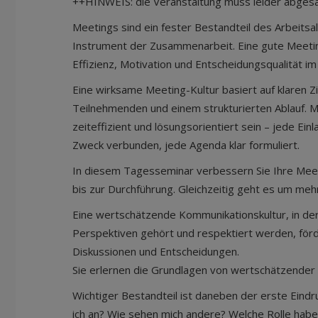
++HINWEIS: die Veranstaltung muss leider abge
Meetings sind ein fester Bestandteil des Arbeitsal
Instrument der Zusammenarbeit. Eine gute Meetin
Effizienz, Motivation und Entscheidungsqualität i
Eine wirksame Meeting-Kultur basiert auf klaren Z
Teilnehmenden und einem strukturierten Ablauf. Me
zeiteffizient und lösungsorientiert sein – jede Ein
Zweck verbunden, jede Agenda klar formuliert.
In diesem Tagesseminar verbessern Sie Ihre Meet
bis zur Durchführung. Gleichzeitig geht es um mehr
Eine wertschätzende Kommunikationskultur, in der
Perspektiven gehört und respektiert werden, förd
Diskussionen und Entscheidungen.
Sie erlernen die Grundlagen von wertschätzende
Wichtiger Bestandteil ist daneben der erste Eind
ich an? Wie sehen mich andere? Welche Rolle habe