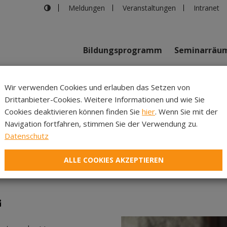
Meldungen
Veranstaltungen
Intranet
Bildungsprogramm
Seminarräu
shaus in Innsbruck
>
ABGESAGT Meeting-Kultur
Wir verwenden Cookies und erlauben das Setzen von
Drittanbieter-Cookies. Weitere Informationen und wie Sie
Inhalte
Verans
Cookies deaktivieren können finden Sie
hier
. Wenn Sie mit der
Navigation fortfahren, stimmen Sie der Verwendung zu.
ABGESAGT Meeting-Kultu
Datenschutz
ALLE COOKIES AKZEPTIEREN