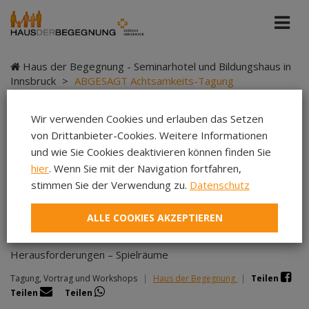
Haus der Begegnung - Seminarhotel und Bildungshaus in
Innsbruck
>
ABGESAGT Achtsamkeits-Tagung
Wir verwenden Cookies und erlauben das Setzen
von Drittanbieter-Cookies. Weitere Informationen
ABGESAGT
und wie Sie Cookies deaktivieren können finden Sie
hier
. Wenn Sie mit der Navigation fortfahren,
Achtsamkeits-Tagung
stimmen Sie der Verwendung zu.
Datenschutz
ALLE COOKIES AKZEPTIEREN
Herausforderungen – Spielräume
Tagung, Vortrag und Workshops
|
Haus der Begegnung
|
Teilen
Teilen
Teilen