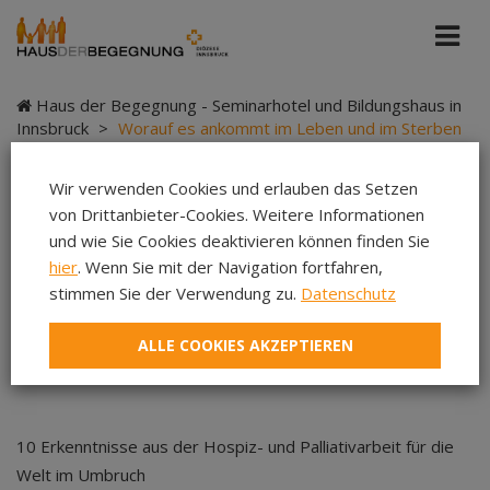
Haus der Begegnung - Seminarhotel und Bildungshaus in
Innsbruck
>
Worauf es ankommt im Leben und im Sterben
Wir verwenden Cookies und erlauben das Setzen
von Drittanbieter-Cookies. Weitere Informationen
Worauf es ankommt
und wie Sie Cookies deaktivieren können finden Sie
hier
. Wenn Sie mit der Navigation fortfahren,
im Leben und im
stimmen Sie der Verwendung zu.
Datenschutz
Sterben
ALLE COOKIES AKZEPTIEREN
10 Erkenntnisse aus der Hospiz- und Palliativarbeit für die
Welt im Umbruch