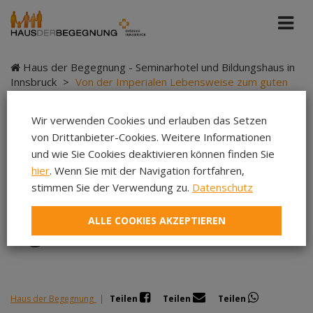
Haus der Begegnung - Seminarhotel und Bildungshaus in
Innsbruck
>
Von der Imperialen Lebensweise zum guten
Leben für alle
Wir verwenden Cookies und erlauben das Setzen
von Drittanbieter-Cookies. Weitere Informationen
und wie Sie Cookies deaktivieren können finden Sie
Von der Imperialen
hier
. Wenn Sie mit der Navigation fortfahren,
stimmen Sie der Verwendung zu.
Datenschutz
Lebensweise zum
ALLE COOKIES AKZEPTIEREN
guten Leben für alle
Haus der Begegnung
|
Teilen
Teilen
Teilen