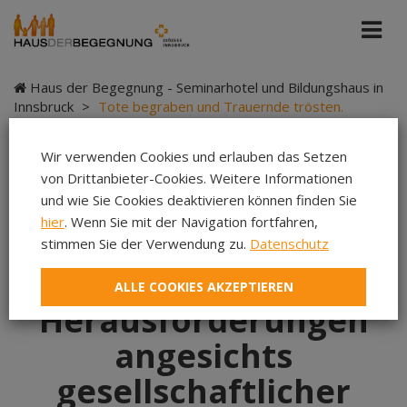
Haus der Begegnung - Seminarhotel und Bildungshaus in
Innsbruck
>
Tote begraben und Trauernde trösten.
Herausforderungen angesichts gesellschaftlicher
Veränderungen in der Bestattungskultur
Wir verwenden Cookies und erlauben das Setzen
von Drittanbieter-Cookies. Weitere Informationen
und wie Sie Cookies deaktivieren können finden Sie
hier
. Wenn Sie mit der Navigation fortfahren,
Tote begraben und
stimmen Sie der Verwendung zu.
Datenschutz
Trauernde trösten.
ALLE COOKIES AKZEPTIEREN
Herausforderungen
angesichts
gesellschaftlicher