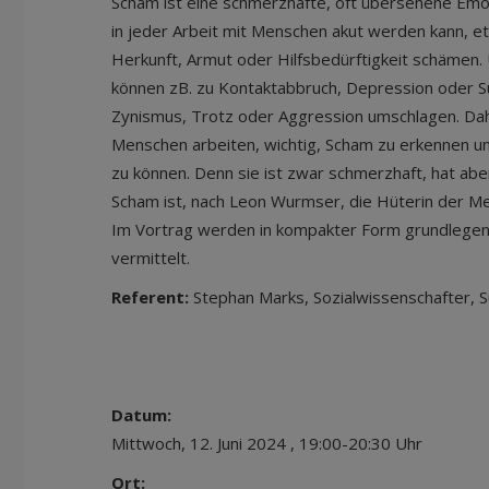
Scham ist eine schmerzhafte, oft übersehene Emot
in jeder Arbeit mit Menschen akut werden kann, et
Herkunft, Armut oder Hilfsbedürftigkeit schämen
können zB. zu Kontaktabbruch, Depression oder Su
Zynismus, Trotz oder Aggression umschlagen. Daher 
Menschen arbeiten, wichtig, Scham zu erkennen un
zu können. Denn sie ist zwar schmerzhaft, hat abe
Scham ist, nach Leon Wurmser, die Hüterin der 
Im Vortrag werden in kompakter Form grundlege
vermittelt.
Referent:
Stephan Marks, Sozialwissenschafter, 
Datum:
Mittwoch, 12. Juni 2024 , 19:00-20:30 Uhr
Ort: