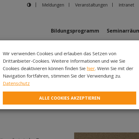
Meldungen
Veranstaltungen
Intranet
Bildungsprogramm
Seminarräu
shaus in Innsbruck
>
Scham – die tabuisierte Emotion
Wir verwenden Cookies und erlauben das Setzen von
Drittanbieter-Cookies. Weitere Informationen und wie Sie
Inhalte
Verans
Cookies deaktivieren können finden Sie
hier
. Wenn Sie mit der
Navigation fortfahren, stimmen Sie der Verwendung zu.
am – die tabuisierte Emo
Datenschutz
ALLE COOKIES AKZEPTIEREN