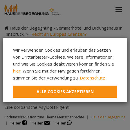
Haus der Begegnung - Seminarhotel und Bildungshaus in
Innsbruck
>
Recht an Europas Grenzen?
Wir verwenden Cookies und erlauben das Setzen
von Drittanbieter-Cookies. Weitere Informationen
Recht an Europas
und wie Sie Cookies deaktivieren können finden Sie
hier
. Wenn Sie mit der Navigation fortfahren,
Grenzen?
stimmen Sie der Verwendung zu.
Datenschutz
ALLE COOKIES AKZEPTIEREN
Eine solidarische Asylpolitik geht!
Podiumsdiskussion zum Thema Menschenrechte
|
Haus der Begegnung
|
Teilen
Teilen
Teilen