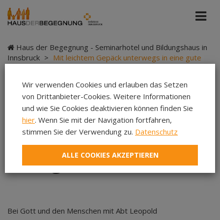
Haus der Begegnung - Seminarhotel und Bildungshaus in
Innsbruck
>
Mit leichtem Gepäck unterwegs in eine gute
Zukunft
Wir verwenden Cookies und erlauben das Setzen
von Drittanbieter-Cookies. Weitere Informationen
und wie Sie Cookies deaktivieren können finden Sie
Mit leichtem Gepäck
hier
. Wenn Sie mit der Navigation fortfahren,
stimmen Sie der Verwendung zu.
Datenschutz
unterwegs in eine
ALLE COOKIES AKZEPTIEREN
gute Zukunft
Bei Gott und den Menschen mit Abt Leopold